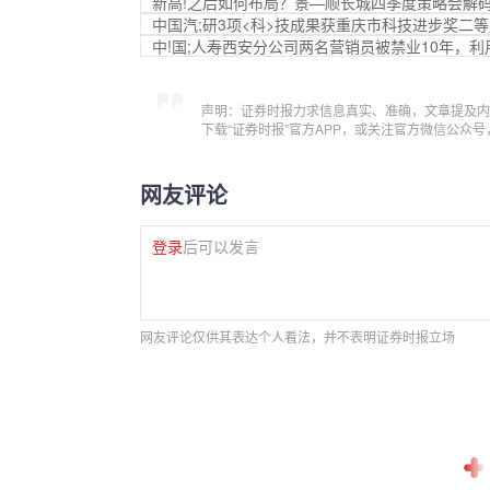
新高!之后如何布局？景—顺长城四季度策略会解
中国汽;研3项<科>技成果获重庆市科技进步奖二
中!国;人寿西安分公司两名营销员被禁业10年，
声明：证券时报力求信息真实、准确，文章提及内
下载“证券时报”官方APP，或关注官方微信公众
网友评论
登录
后可以发言
网友评论仅供其表达个人看法，并不表明证券时报立场